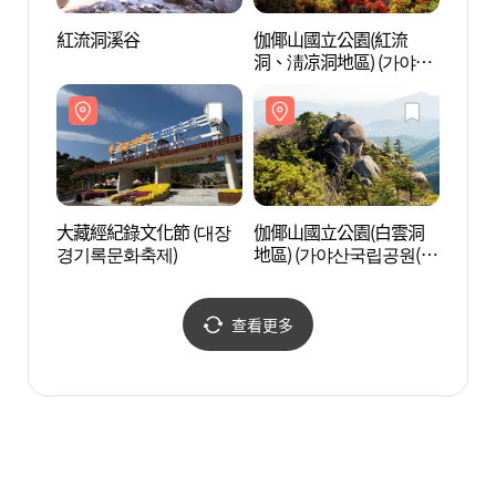
紅流洞溪谷
伽倻山國立公園(紅流
伽倻
洞、淸凉洞地區) (가야산
洞、淸
국립공원(홍류동,청량동
국립공
지구))
지구))
大藏經紀錄文化節 (대장
伽倻山國立公園(白雲洞
伽倻山
경기록문화축제)
地區) (가야산국립공원(백
야산 
운동 지구))
查看更多