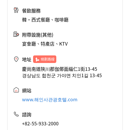
餐飲服務
韓‧西式餐廳、咖啡廳
附帶設施(其他)
宴會廳、特產店、KTV
地址
規劃路線
慶尚南道陜川郡伽倻面緇仁1街13-45
경상남도 합천군 가야면 치인1길 13-45
網站
www.해인사관광호텔.com
諮詢
+82-55-933-2000