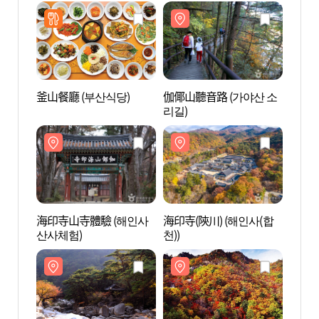
釜山餐廳 (부산식당)
伽倻山聽音路 (가야산 소
伽倻山
리길)
리길)
海印寺山寺體驗 (해인사
海印寺(陝川) (해인사(합
海印寺
산사체험)
천))
천))