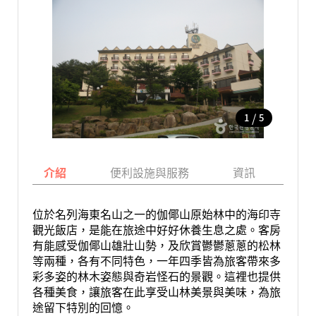
/
1
5
介紹
便利設施與服務
資訊
地
位於名列海東名山之一的伽倻山原始林中的海印寺
觀光飯店，是能在旅途中好好休養生息之處。客房
有能感受伽倻山雄壯山勢，及欣賞鬱鬱蔥蔥的松林
等兩種，各有不同特色，一年四季皆為旅客帶來多
彩多姿的林木姿態與奇岩怪石的景觀。這裡也提供
各種美食，讓旅客在此享受山林美景與美味，為旅
途留下特別的回憶。