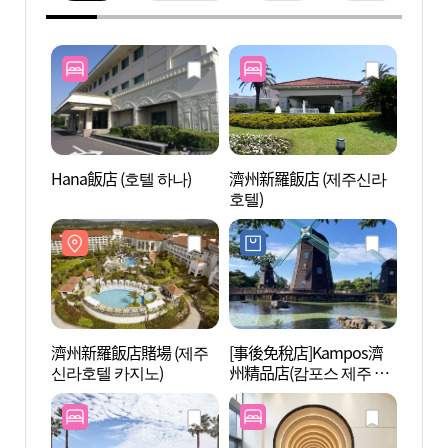
Hana飯店 (호텔 하나)
濟州新羅飯店 (제주신라
濟州新
호텔)
신라호
濟州新羅飯店賭場 (제주
[事後免稅店]Kampos濟
巧克力
신라호텔 카지노)
州精品店(캄포스 제주 부
티크)