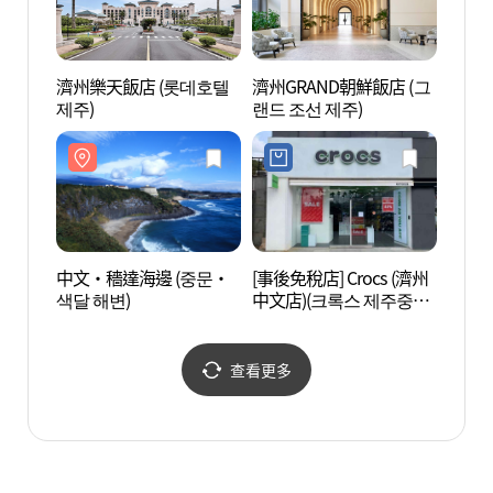
濟州樂天飯店 (롯데호텔
濟州GRAND朝鮮飯店 (그
Hyat
제주)
랜드 조선 제주)
트리젠
中文·穡達海邊 (중문·
[事後免稅店] Crocs (濟州
如美地
색달 해변)
中文店)(크록스 제주중문
물원)
점)
查看更多