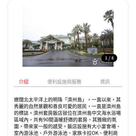
/
1
8
介紹
便利設施與服務
資訊
地
遼闊北太平洋上的明珠「濟州島」，一直以來，其
秀麗的自然景觀和善良可愛的居民，一直是濟州島
的標誌。濟州套房飯店就位在濟州島中文海水浴場
區域內，共有90間溫暖舒適的套房，其雅緻的氛
圍，帶來家一般的感受。飯店設施有大小宴會場、
室內游泳池、戶外游泳池、家族卡拉OK、便利商