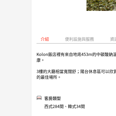
介紹
便利設施與服務
資
Kolon飯店裡有來自地底453m的中碳
康。
3樓的大廳相當寬闊舒；陽台休息區可以欣賞
的最佳場所。
客房類型
西式284間、韓式34間