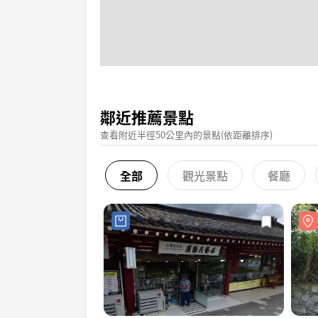
鄰近推薦景點
查看附近半徑50公里內的景點(依距離排序)
全部
觀光景點
餐廳