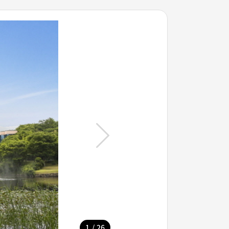
/
1
26