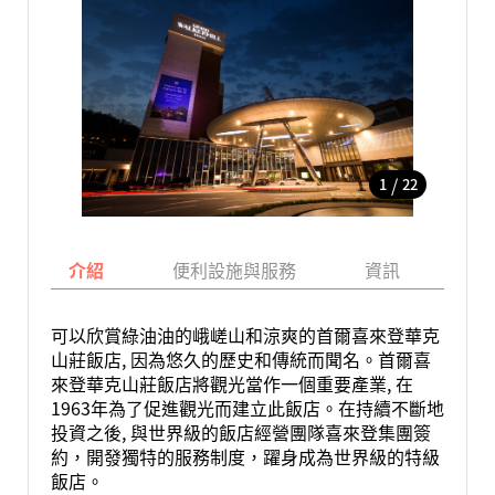
/
1
22
介紹
便利設施與服務
資訊
地
可以欣賞綠油油的峨嵯山和涼爽的首爾喜來登華克
山莊飯店, 因為悠久的歷史和傳統而聞名。首爾喜
來登華克山莊飯店將觀光當作一個重要產業, 在
1963年為了促進觀光而建立此飯店。在持續不斷地
投資之後, 與世界級的飯店經營團隊喜來登集團簽
約，開發獨特的服務制度，躍身成為世界級的特級
飯店。