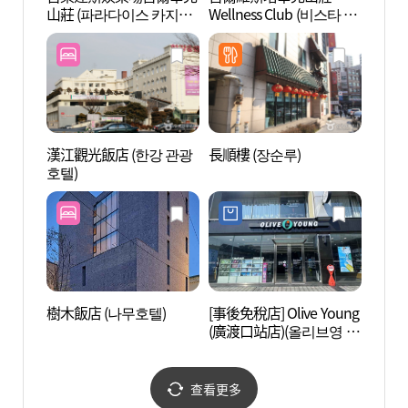
山莊 (파라다이스 카지노
Wellness Club (비스타 워
라이브
워커힐)
커힐 서울, 웰니스클럽)
漢江觀光飯店 (한강 관광
長順樓 (장순루)
廣津橋
호텔)
樹木飯店 (나무호텔)
[事後免稅店] Olive Young
廣渡口
(廣渡口站店)(올리브영 광
한강공
나루역점)
查看更多