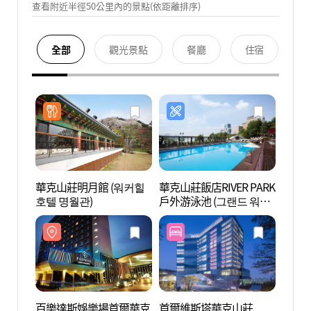
查看附近半徑50公里內的景點(依距離排序)
全部
觀光景點
餐廳
住宿
華克山莊明月館 (워커힐
華克山莊飯店RIVER PARK
百樂
호텔 명월관)
戶外游泳池 (그랜드 워커
山莊 
힐 리버파크(야외수영장))
워커힐
百樂達斯娛樂場首爾華克
首爾維斯塔華克山莊
YES24