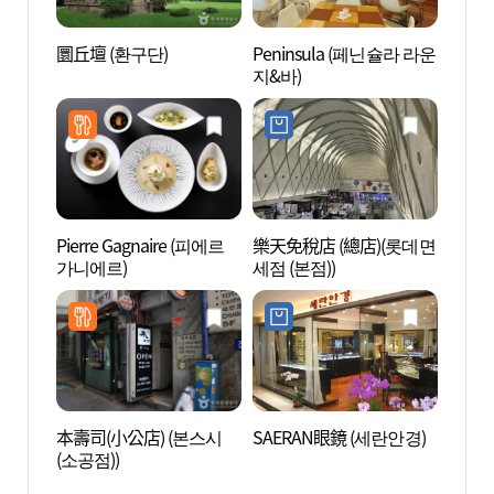
圜丘壇 (환구단)
Peninsula (페닌슐라 라운
貨幣博
지&바)
Pierre Gagnaire (피에르
樂天免稅店 (總店)(롯데면
惇德殿
가니에르)
세점 (본점))
本壽司(小公店) (본스시
SAERAN眼鏡 (세란안경)
明洞亂
(소공점))
극장)