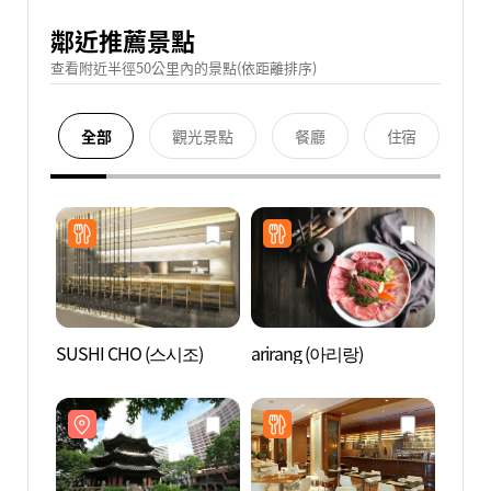
鄰近推薦景點
查看附近半徑50公里內的景點(依距離排序)
全部
觀光景點
餐廳
住宿
SUSHI CHO (스시조)
arirang (아리랑)
圜丘壇