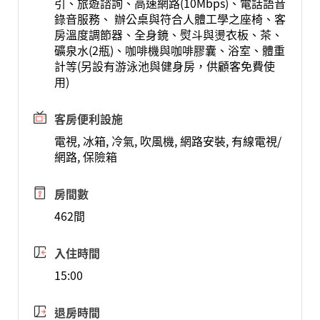
引、旅遊諮詢、高速網路(10Mbps)、電話語音
錄音服務、 辦公桌與符合人體工學之座椅、客
房溫度調節器、全身鏡、熨斗與燙衣板、茶、
礦泉水(2瓶)、咖啡機與咖啡膠囊、浴室、體重
計等(另設有游泳池與健身房，供顧客免費使
用)
客房便利設施
電視, 冰箱, 冷氣, 吹風機, 網路安裝, 有線電視/
網路, 保險箱
房間數
462間
入住時間
15:00
退房時間