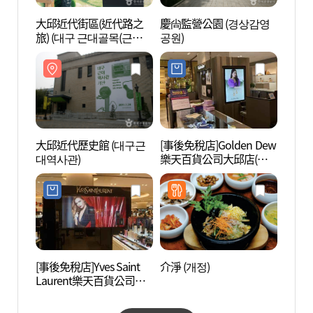
大邱近代街區(近代路之
慶尙監營公園 (경상감영
慶尙監
旅) (대구 근대골목(근대
공원)
공원)
로의 여행))
大邱近代歷史館 (대구근
[事後免稅店]Golden Dew
大邱藝
대역사관)
樂天百貨公司大邱店(골
술발전
든듀 롯데백화점 대구점)
[事後免稅店]Yves Saint
介淨 (개정)
大邱東
Laurent樂天百貨公司大
성로거
邱店(입생로랑 롯데백화
점 대구점)