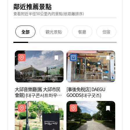
鄰近推薦景點
查看附近半徑50公里內的景點(依距離排序)
全部
觀光景點
餐廳
住宿
大邱音樂廳(舊 大邱市民
[事後免稅店] DAEGU
大邱音
會館) (대구콘서트하우스
GOODS(대구굿즈)
會館)
(구.대구시민회관))
(구.