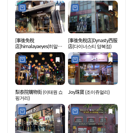
[事後免稅
[事後免稅店]Dynasty西服
經理團
店]himalayaeyes(히말라
店(다이너스티 양복점)
야아이즈)
梨泰院購物街 (이태원 쇼
Joy珠寶 (조이쥬얼리)
三星美
핑거리)
미술관