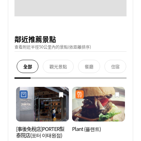
鄰近推薦景點
查看附近半徑50公里內的景點(依距離排序)
全部
觀光景點
餐廳
住宿
[事後免稅店]PORTER梨
Plant (플랜트)
梨泰院
泰院店(포터 이태원점)
원 앤