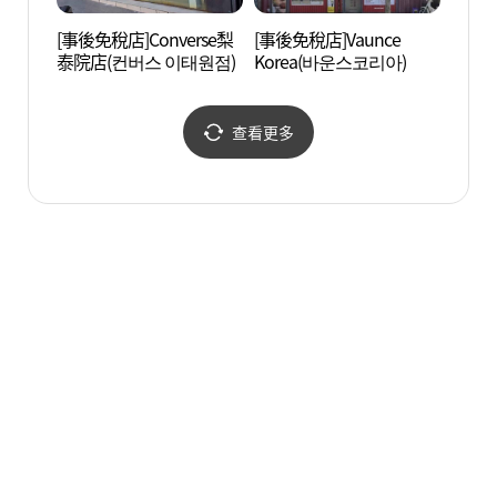
[事後免稅店]Converse梨
[事後免稅店]Vaunce
國立
泰院店(컨버스 이태원점)
Korea(바운스코리아)
館 (
이박물
查看更多