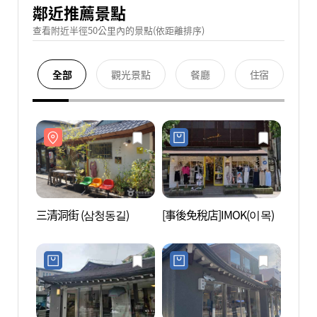
鄰近推薦景點
查看附近半徑50公里內的景點(依距離排序)
全部
觀光景點
餐廳
住宿
三清洞街 (삼청동길)
[事後免稅店]IMOK(이목)
三清洞