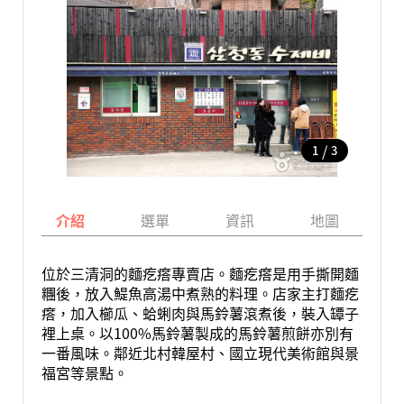
/
1
3
介紹
選單
資訊
地圖
位於三清洞的麵疙瘩專賣店。麵疙瘩是用手撕開麵
糰後，放入鯷魚高湯中煮熟的料理。店家主打麵疙
瘩，加入櫛瓜、蛤蜊肉與馬鈴薯滾煮後，裝入罈子
裡上桌。以100%馬鈴薯製成的馬鈴薯煎餅亦別有
一番風味。鄰近北村韓屋村、國立現代美術館與景
福宮等景點。