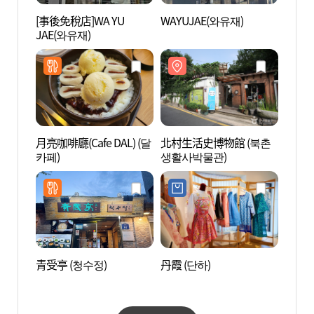
[事後免稅店]WA YU
WAYUJAE(와유재)
首爾
JAE(와유재)
心(北
관광센
月亮咖啡廳(Cafe DAL) (달
北村生活史博物館 (북촌
KONG
카페)
생활사박물관)
러리)
青受亭 (청수정)
丹霞 (단하)
DIALO
北村店
촌점)