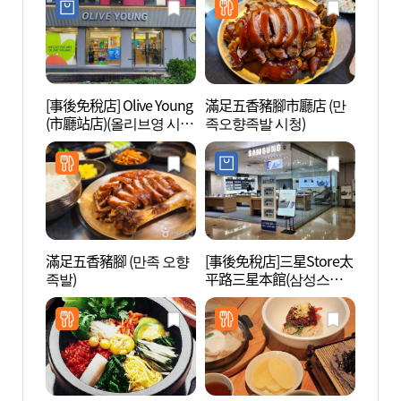
[事後免稅店] Olive Young
滿足五香豬腳市廳店 (만
首爾廣
(市廳站店)(올리브영 시청
족오향족발 시청)
역점)
滿足五香豬腳 (만족 오향
[事後免稅店]三星Store太
崇禮門
족발)
平路三星本館(삼성스토
어 태평로 삼성본관)