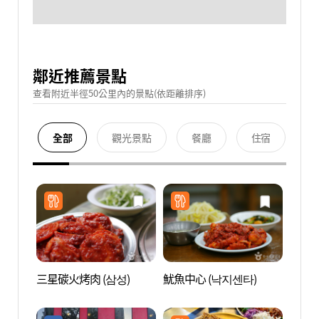
鄰近推薦景點
查看附近半徑50公里內的景點(依距離排序)
全部
觀光景點
餐廳
住宿
三星碳火烤肉 (삼성)
魷魚中心 (낙지센타)
貞洞觀