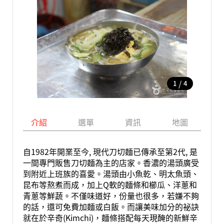
/
1
4
介紹
選單
資訊
地圖
自1982年開業至今, 現代刀切麵已傳承至第2代, 是
一間專門販售刀切麵為主的店家。香濃的湯頭廣受
到附近上班族的喜愛。湯頭由小魚乾、明太魚頭、
昆布等熬煮而成，加上Q軟的麵條和櫛瓜、洋蔥和
青蔥等鮮蔬。不僅味道好，份量也很多，若嫌不夠
的話，還可免費加麵或白飯。而讓美味加分的祕訣
就在於辛奇(Kimchi)，麵條搭配每天現醃的新鮮辛