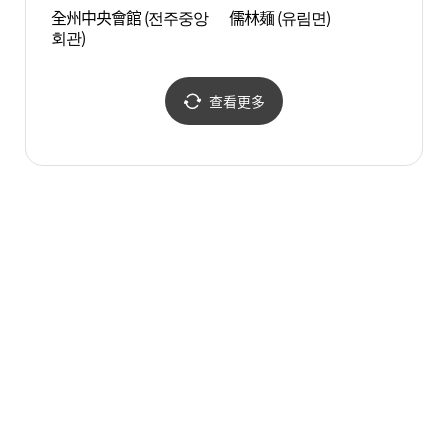
全州中央會館 (전주중앙
儒林麺 (유림면)
圜丘壇
회관)
查看更多