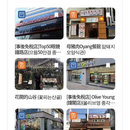
[事後免稅店]Top50眼鏡
母豬肉Oyang餐館 암돼지
普信閣
鐘路店(으뜸50안경 종로
오양식관）
점)
花開的山谷 (꽃피는산골)
[事後免稅店] Olive Young
北韓人
(鐘閣店)(올리브영 종각
권전시
점)