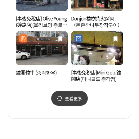
[事後免稅店] Olive Young
Donjon橡樹柴火烤肉
愛來
(鐘路店)(올리브영 종로
（돈존참나무장작구이）
館) 
점)
(인사
鐘閣韓牛 (종각한우)
[事後免稅店]Mini Gold鐘
首爾
閣店(미니골드 종각점)
(서울
리)
查看更多