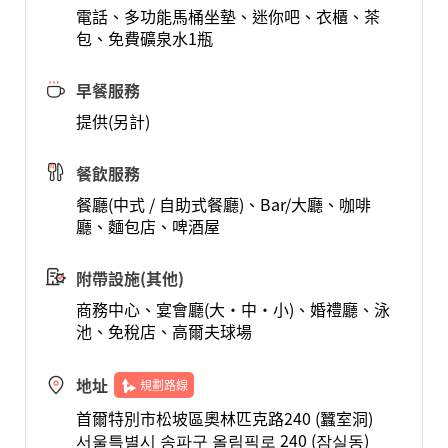
電話、多功能馬桶坐墊、迷你吧、衣櫃、茶
包、免費礦泉水1瓶
早餐服務
提供(另計)
餐飲服務
餐廳(中式 / 自助式餐廳)、Bar/大廳、咖啡
廳、麵包店、啤酒屋
附帶設施(其他)
商務中心、宴會廳(大·中·小)、婚禮廳、泳
池、免稅店、高爾夫球場
地址
規劃路線
首爾特別市松坡區奧林匹克路240 (蠶室洞)
서울특별시 송파구 올림픽로 240 (잠실동)