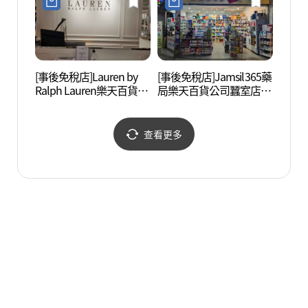
[事後免稅店]Lauren by
[事後免稅店]Jamsil365藥
首爾
Ralph Lauren樂天百貨公
局樂天百貨公司蠶室店
(서울
司蠶室店(로렌바이랄프
(잠실365약국 롯데백화점
로렌 롯데백화점 잠실점)
잠실점)
查看更多