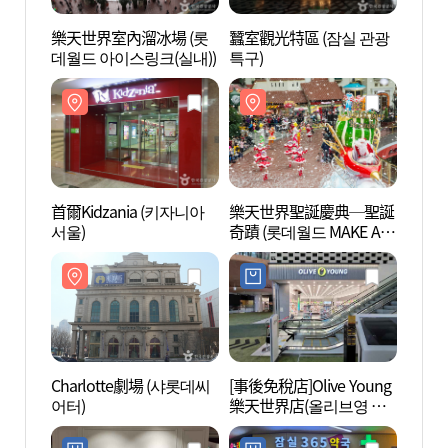
樂天世界室內溜冰場 (롯
蠶室觀光特區 (잠실 관광
蠶室觀
데월드 아이스링크(실내))
특구)
특구)
首爾Kidzania (키자니아
樂天世界聖誕慶典─聖誕
Char
서울)
奇蹟 (롯데월드 MAKE A
어터)
MIRACLE WINTER)
Charlotte劇場 (샤롯데씨
[事後免稅店]Olive Young
樂天世
어터)
樂天世界店(올리브영 롯
벤처)
데월드점)