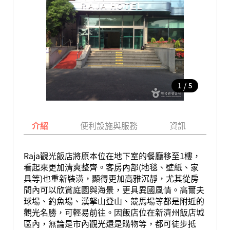
/
1
5
介紹
便利設施與服務
資訊
地
Raja觀光飯店將原本位在地下室的餐廳移至1樓，
看起來更加清爽整齊。客房內部(地毯、壁紙、家
具等)也重新裝潢，顯得更加高雅沉靜，尤其從房
間內可以欣賞庭園與海景，更具異國風情。高爾夫
球場、釣魚場、漢拏山登山、競馬場等都是附近的
觀光名勝，可輕易前往。因飯店位在新濟州飯店城
區內，無論是市內觀光還是購物等，都可徒步抵