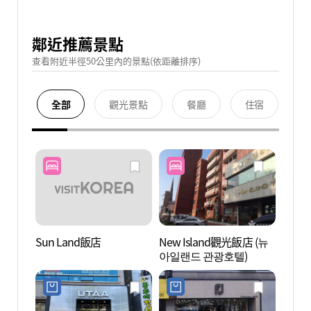
鄰近推薦景點
查看附近半徑50公里內的景點(依距離排序)
全部
觀光景點
餐廳
住宿
Sun Land飯店
New Island觀光飯店 (뉴
百樂
아일랜드 관광호텔)
(파라
그랜드