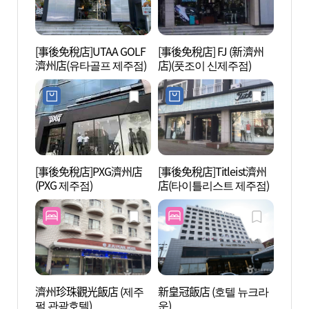
[事後免稅店]UTAA GOLF
[事後免稅店] FJ (新濟州
漢拏樹
濟州店(유타골프 제주점)
店)(풋조이 신제주점)
[事後免稅店]PXG濟州店
[事後免稅店]Titleist濟州
道頭洞
(PXG 제주점)
店(타이틀리스트 제주점)
두동 
濟州珍珠觀光飯店 (제주
新皇冠飯店 (호텔 뉴크라
神秘道
펄 관광호텔)
운)