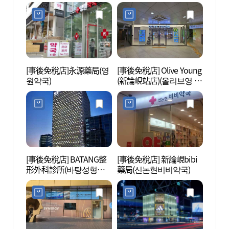
(노보텔 앰배서더 강남)
[事後免稅店]永源藥局(영
[事後免稅店] Olive Young
Hema
원약국)
(新論峴站店)(올리브영 신
디오)
논현역점)
[事後免稅店] BATANG整
[事後免稅店] 新論峴bibi
LG藝
形外科診所(바탕성형외
藥局(신논현비비약국)
과의원)