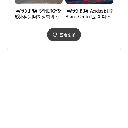
[事後免稅店] SYNERGY整
[事後免稅店] Adidas (江南
COCO
形外科(시너지성형외과
Brand Center店)(아디다
所(江
의원)
스 강남브랜드센터)
구소(
查看更多