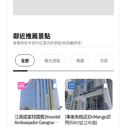
鄰近推薦景點
查看附近半徑50公里內的景點(依距離排序)
全部
觀光景點
餐廳
住宿
江南諾富特國賓(Novotel
[事後免稅店]Dr.Mango診
國技院
Ambassador Gangnam)
所(닥터망고의원)
(국기