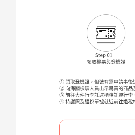
Step 01
領取機票與登機證
① 領取登機證，但裝有需申請事
② 向海關檢驗人員出示購買的商
③ 前往大件行李託運櫃檯託運行
④ 持護照及退稅單據就近前往退稅