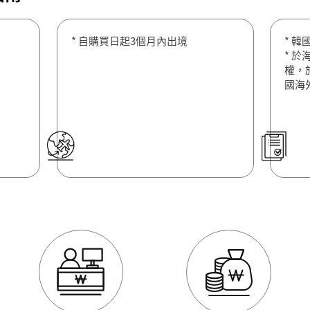
* 自購買日起3個月內出境
* 
* 
權，
國海