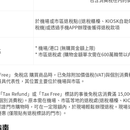
包含消費稅在內的
於機場或市區退稅點((退稅櫃檯、KIOSK自
稅機)或透過手機APP辦理後獲得退稅款項
* 機場/港口 (無購買金額上限)
區
* 市區退稅處 (購物金額單次需在600萬韓幣以內
 Free」 免稅店 購買商品時，已免除附加價值稅(VAT)與個別
最具代表性，其位置主要位於機場與市區。
x Refund」或「Tax Free」標誌的事後免稅店消費滿 15
別消費稅)。原本需在機場、市區等地的退稅處(退稅櫃檯、KIO
稅認證門市購物時，可在一定限額內，於現場輕鬆辦理退稅。現
 (僅限貼有退稅標誌的門市) 。
指南