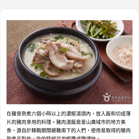
在豬骨熬煮六個小時以上的濃郁湯頭內，放入飯和切成薄
片的豬肉享用的料理。豬肉湯飯是釜山廣域市的地方美
食，源自於韓戰期間避難南下的人們，使用易取得的豬肉
副產品製作。吃的時候可用蝦醬或鹽調味。