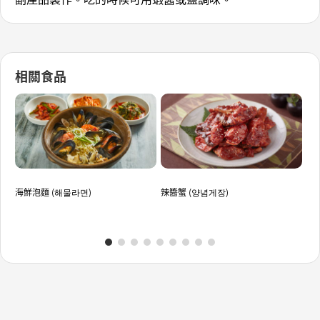
相關食品
海鮮泡麵 (해물라면)
辣醬蟹 (양념게장)