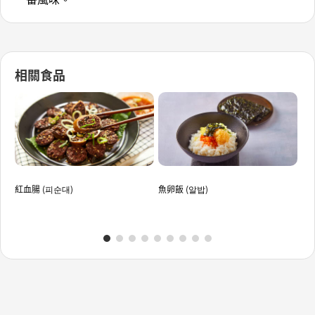
相關食品
紅血腸 (피순대)
魚卵飯 (알밥)
炒白