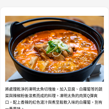
將處理乾淨的凍明太魚切塊後，加入豆腐、白蘿蔔等的蔬
菜與辣椒粉後滾煮而成的料理。凍明太魚的肉質Q彈爽
口，配上香辣的紅色湯汁與煮至鬆軟入味的白蘿蔔，別有
一番風味。