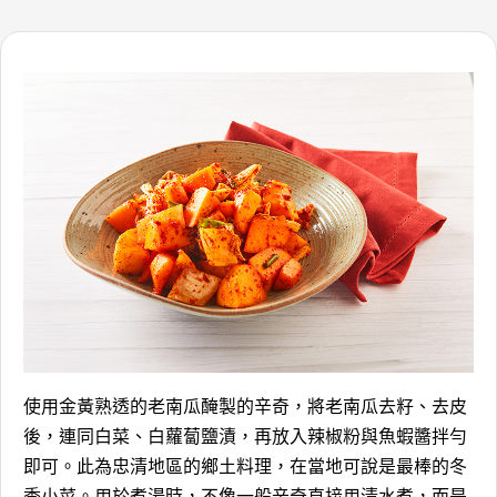
使用金黃熟透的老南瓜醃製的辛奇，將老南瓜去籽、去皮
後，連同白菜、白蘿蔔鹽漬，再放入辣椒粉與魚蝦醬拌勻
即可。此為忠清地區的鄉土料理，在當地可說是最棒的冬
季小菜。用於煮湯時，不像一般辛奇直接用清水煮，而是