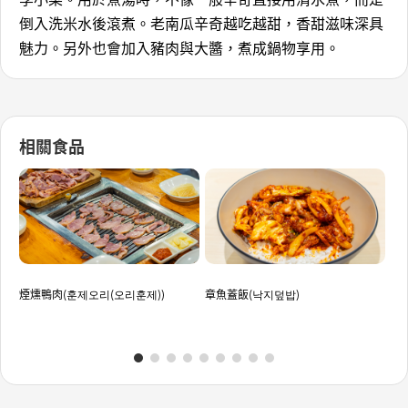
倒入洗米水後滾煮。老南瓜辛奇越吃越甜，香甜滋味深具
魅力。另外也會加入豬肉與大醬，煮成鍋物享用。
相關食品
煙燻鴨肉(훈제오리(오리훈제))
章魚蓋飯(낙지덮밥)
光