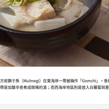
斑獅子魚（Mulmegi）在東海岸一帶被稱作「Gomchi」。
帶是加酸辛奇煮成微辣的湯；而西海岸地區則是放入白蘿蔔與蔥