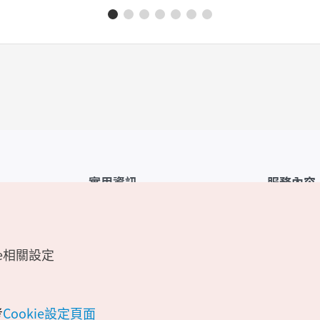
實用資訊
服務內容
韓國觀光公社APP
服務條款
1330韓國旅遊諮詢翻譯熱線
FAQ
e相關設定
韓國旅遊地圖
個人資訊保
電子書
Cookie 設
Odii
Cookie政策
考
Cookie設定頁面