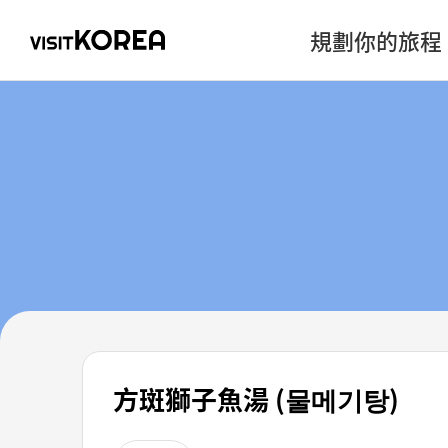
規劃你的旅程
方斑獅子魚湯 (물메기탕)