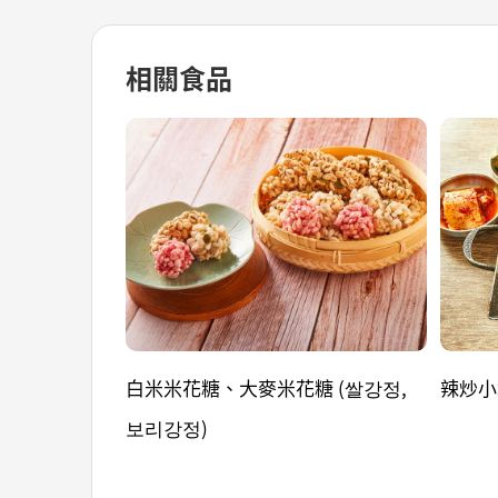
相關食品
白米米花糖、大麥米花糖 (쌀강정,
辣炒小
보리강정)