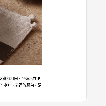
食材雖然相同，但做出來味
、水芹、茼蒿等蔬菜，湯