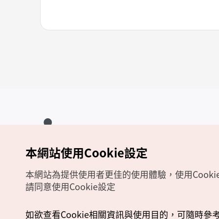
本網站使用Cookie設定
Copyrights (c) 韓國觀光公社版權所有
如有相關疑問或建議，歡迎來信至
官方信箱
chinese_big5@knto.or.kr
本網站為提供使用者更佳的使用體驗，使用Cooki
請同意使用Cookie設定
如欲查看Cookie相關資訊與使用目的，可隨時參