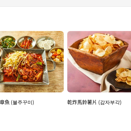
章魚 (불주꾸미)
乾炸馬鈴薯片 (감자부각)