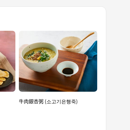
牛肉銀杏粥 (소고기은행죽)
馬鈴薯煎餅 (