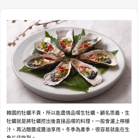
韓國的牡蠣不貴，所以能盡情品嚐生牡蠣。顧名思義，生
牡蠣就是將牡蠣挖出後直接品嚐的料理，一般會灑上檸檬
汁，再沾醋醬或醬油享用。冬季為產季，很容易就能在生
魚片店吃到。