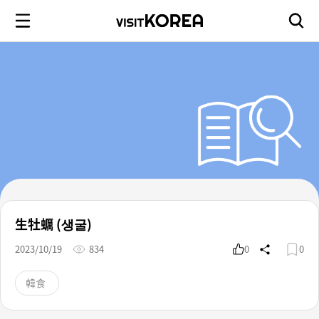
生牡蠣 (생굴)
2023/10/19
834
0
0
韓食