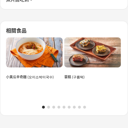
相關食品
小黃瓜辛奇麵 (오이소박이국수)
雲糕 (구름떡)
黃