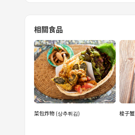
相關食品
菜包炸物 (상추튀김)
梭子蟹