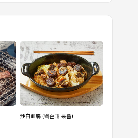
炒白血腸 (백순대 볶음)
糖醋豆腐 (두