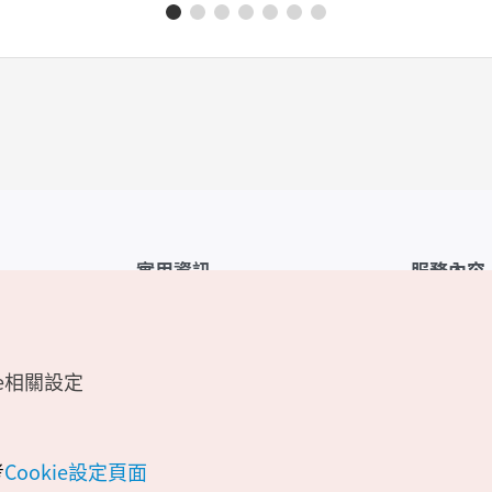
實用資訊
服務內容
韓國觀光公社APP
服務條款
1330韓國旅遊諮詢翻譯熱線
FAQ
e相關設定
韓國旅遊地圖
個人資訊保
電子書
Cookie 設
Odii
Cookie政策
考
Cookie設定頁面