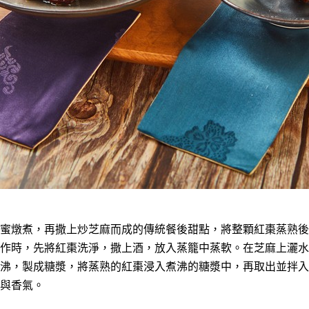
蜜燉煮，再撒上炒芝麻而成的傳統餐後甜點，將整顆紅棗蒸熟後
作時，先將紅棗洗淨，撒上酒，放入蒸籠中蒸軟。在芝麻上灑水
沸，製成糖漿，將蒸熟的紅棗浸入煮沸的糖漿中，再取出並拌入
與香氣。