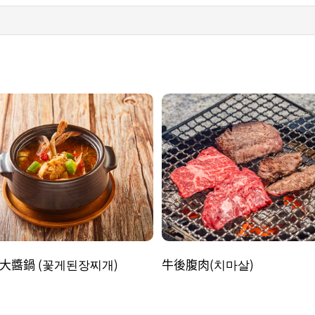
大醬鍋 (꽃게된장찌개)
牛後腹肉(치마살)