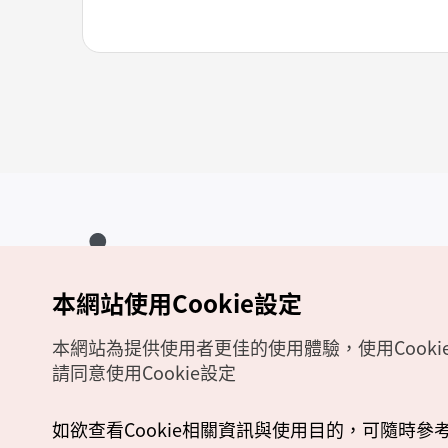
本網站使用Cookie設定
Copyrights (c) 韓國觀光公社版權所有
如有相關疑問或建議，歡迎來信至
官方信箱
chinese_big5@knto.or.kr
本網站為提供使用者更佳的使用體驗，使用Cooki
請同意使用Cookie設定
如欲查看Cookie相關資訊與使用目的，可隨時參