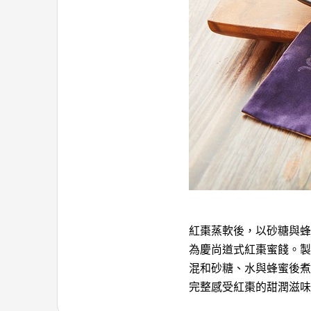
紅棗蒸軟後，以砂糖與蜂
為慶尚道式紅棗蜜餞。製
混和砂糖、水與蜂蜜後煮
完整感受紅棗的甜潤滋味