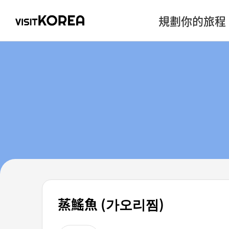
規劃你的旅程
蒸鰩魚 (가오리찜)