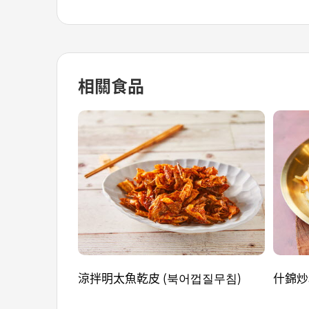
相關食品
涼拌明太魚乾皮 (북어껍질무침)
什錦炒