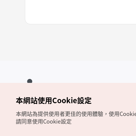
本網站使用Cookie設定
Copyrights (c) 韓國觀光公社版權所有
如有相關疑問或建議，歡迎來信至
官方信箱
chinese_big5@knto.or.kr
本網站為提供使用者更佳的使用體驗，使用Cooki
請同意使用Cookie設定