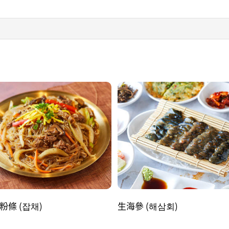
粉條 (잡채)
生海參 (해삼회)