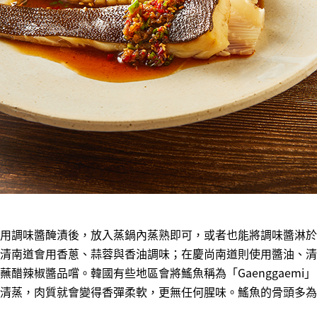
用調味醬醃漬後，放入蒸鍋內蒸熟即可，或者也能將調味醬淋於
清南道會用香蔥、蒜蓉與香油調味；在慶尚南道則使用醬油、清
蘸醋辣椒醬品嚐。韓國有些地區會將鰩魚稱為「Gaenggaemi
清蒸，肉質就會變得香彈柔軟，更無任何腥味。鰩魚的骨頭多為