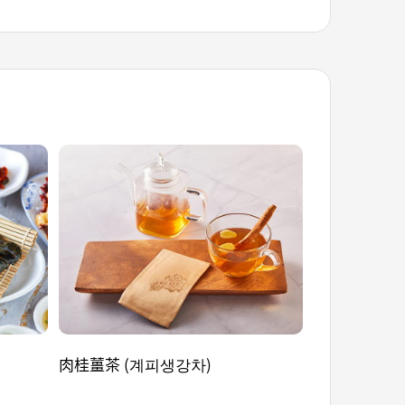
肉桂薑茶 (계피생강차)
深海雪蟹泡麵 