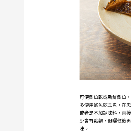
可使鰩魚乾或新鮮鰩魚，
多使用鰩魚乾烹煮，在忠
或者是不加調味料，直接
少會有點韌，但曬乾後再
味。