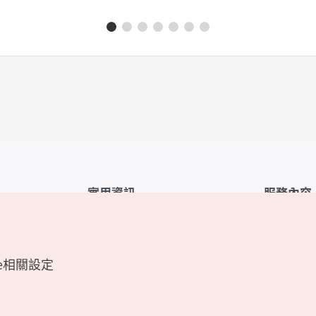
實用資訊
服務內容
韓國觀光公社APP
服務條款
1330韓國旅遊諮詢翻譯熱線
FAQ
e相關設定
韓國旅遊地圖
個人資訊保
電子書
Cookie 設
Odii
Cookie政策