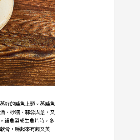
蒸好的鰩魚上頭。蒸鰩魚
酒、砂糖、蒜蓉與蔥，又
」。鰩魚製成生魚片時，多
軟骨，嚼起來有趣又美