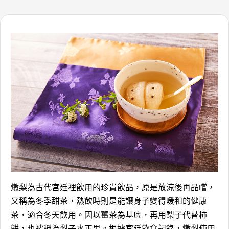
燉梨為古代宮廷裡飲用的珍貴飲品，原是放涼後再品嚐，
又稱為冬季甜茶，熱飲時則是能讓身子變得暖和的健康
茶，適合冬天飲用。因以薑茶為基底，再用梨子代替柿
餅，也被稱為梨子水正果。根據宮廷飲食記錄，燉梨使用