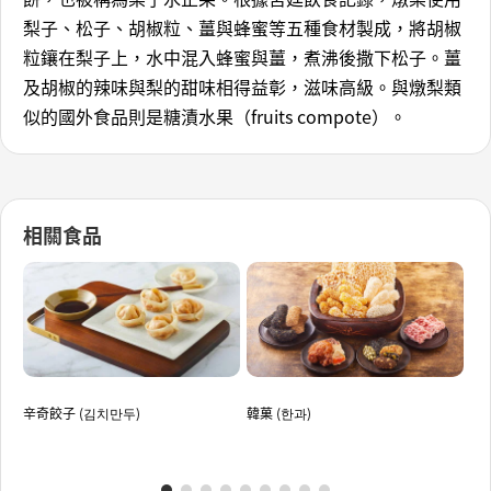
梨子、松子、胡椒粒、薑與蜂蜜等五種食材製成，將胡椒
粒鑲在梨子上，水中混入蜂蜜與薑，煮沸後撒下松子。薑
及胡椒的辣味與梨的甜味相得益彰，滋味高級。與燉梨類
似的國外食品則是糖漬水果（fruits compote）。
相關食品
辛奇餃子 (김치만두)
韓菓 (한과)
黃