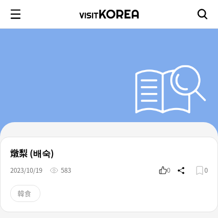
燉梨 (배숙)
2023/10/19
583
0
0
韓食